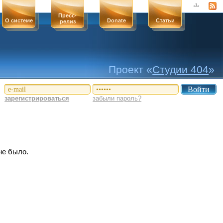
Пресс-
О системе
Donate
Статьи
релиз
Проект «
Студии 404
»
зарегистрироваться
забыли пароль?
не было.