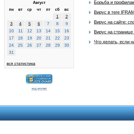
Борьба и профилак
Август
пн
вт
ср
чт
пт
сб
вс
Вирус в теге IFRA
1
2
Вирус на сайте: с
3
4
5
6
7
8
9
10
11
12
13
14
15
16
Вирус на странице
17
18
19
20
21
22
23
Что делать, если н
24
25
26
27
28
29
30
31
вся статистика
код кнопки