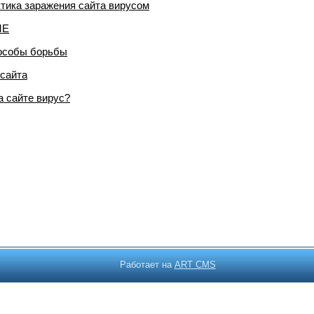
тика заражения сайта вирусом
ME
пособы борьбы
 сайта
а сайте вирус?
Работает на
ART CMS