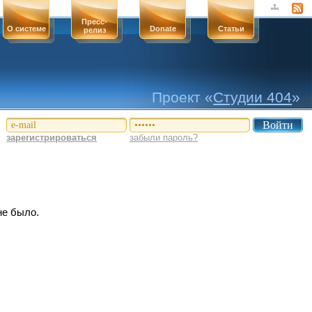
Пресс-
О системе
Donate
Статьи
релиз
Проект «
Студии 404
»
зарегистрироваться
забыли пароль?
не было.