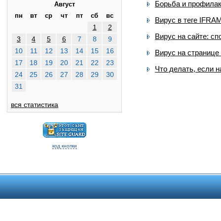
Борьба и профилак
Август
пн
вт
ср
чт
пт
сб
вс
Вирус в теге IFRA
1
2
Вирус на сайте: с
3
4
5
6
7
8
9
10
11
12
13
14
15
16
Вирус на странице
17
18
19
20
21
22
23
Что делать, если н
24
25
26
27
28
29
30
31
вся статистика
код кнопки