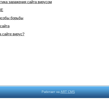
тика заражения сайта вирусом
ME
пособы борьбы
 сайта
а сайте вирус?
Работает на
ART CMS