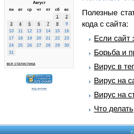
Август
пн
вт
ср
чт
пт
сб
вс
Полезные ста
1
2
кода с сайта:
3
4
5
6
7
8
9
10
11
12
13
14
15
16
Если сайт 
17
18
19
20
21
22
23
24
25
26
27
28
29
30
Борьба и 
31
вся статистика
Вирус в те
Вирус на с
код кнопки
Вирус на с
Что делать
Р