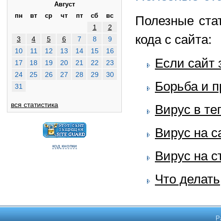
Август
пн
вт
ср
чт
пт
сб
вс
Полезные ста
1
2
кода с сайта:
3
4
5
6
7
8
9
10
11
12
13
14
15
16
Если сайт 
17
18
19
20
21
22
23
24
25
26
27
28
29
30
Борьба и 
31
вся статистика
Вирус в те
Вирус на с
код кнопки
Вирус на с
Что делать
Р