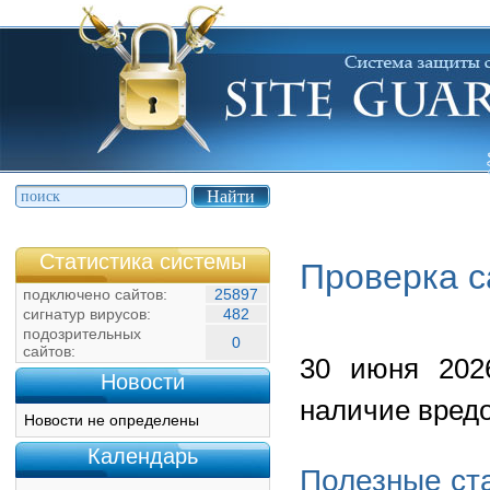
Статистика системы
Проверка с
подключено сайтов:
25897
сигнатур вирусов:
482
подозрительных
0
сайтов:
30 июня 2026
Новости
наличие вредо
Новости не определены
Календарь
Полезные ст