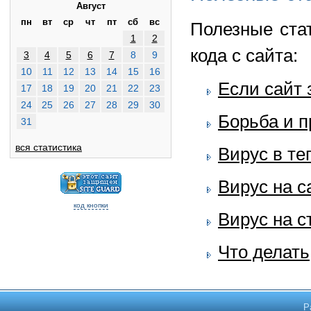
Август
пн
вт
ср
чт
пт
сб
вс
Полезные ста
1
2
кода с сайта:
3
4
5
6
7
8
9
10
11
12
13
14
15
16
Если сайт 
17
18
19
20
21
22
23
24
25
26
27
28
29
30
Борьба и 
31
вся статистика
Вирус в те
Вирус на с
код кнопки
Вирус на с
Что делать
Р