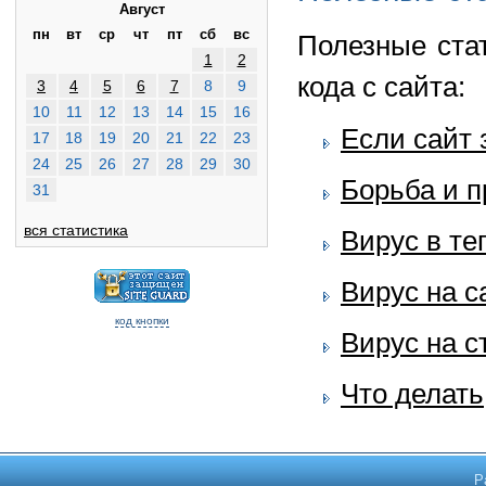
Август
пн
вт
ср
чт
пт
сб
вс
Полезные ста
1
2
кода с сайта:
3
4
5
6
7
8
9
10
11
12
13
14
15
16
Если сайт 
17
18
19
20
21
22
23
24
25
26
27
28
29
30
Борьба и 
31
вся статистика
Вирус в те
Вирус на с
код кнопки
Вирус на с
Что делать
Р