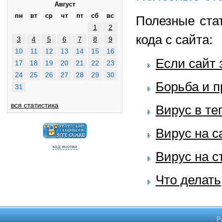
Август
пн
вт
ср
чт
пт
сб
вс
Полезные ста
1
2
кода с сайта:
3
4
5
6
7
8
9
10
11
12
13
14
15
16
Если сайт 
17
18
19
20
21
22
23
24
25
26
27
28
29
30
Борьба и 
31
вся статистика
Вирус в те
Вирус на с
код кнопки
Вирус на с
Что делать
Р